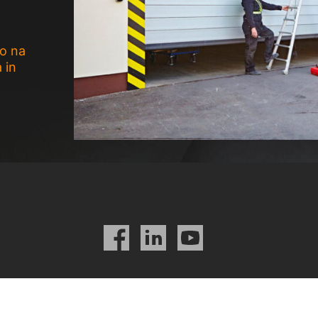
jo na
 in