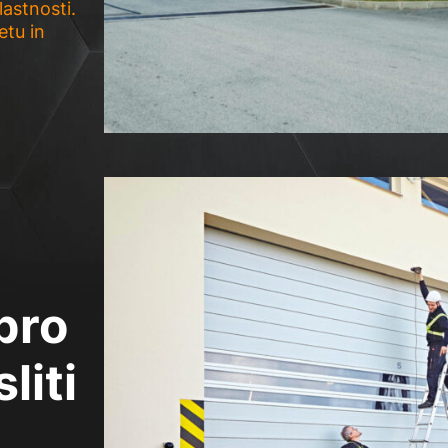
astnosti.
etu in
bro
liti