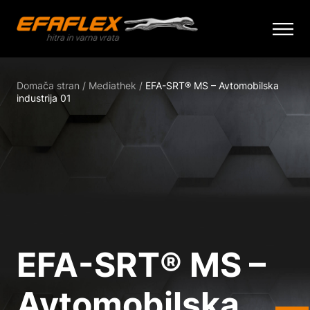
Skip
to
Domača stran
/
Mediathek
/
EFA-SRT® MS – Avtomobilska
content
industrija 01
EFA-SRT® MS –
Avtomobilska