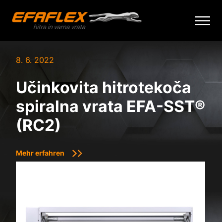
Skip
to
8. 6. 2022
content
Učinkovita hitrotekoča
spiralna vrata EFA-SST®
(RC2)
Mehr erfahren