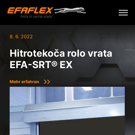
Skip
to
8. 6. 2022
content
Hitrotekoča rolo vrata
EFA-SRT® EX
Mehr erfahren