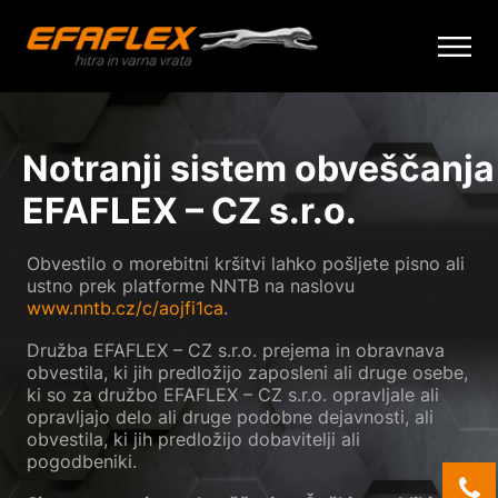
Skip
to
content
Notranji sistem obveščanja
EFAFLEX – CZ s.r.o.
Obvestilo o morebitni kršitvi lahko pošljete pisno ali
ustno prek platforme NNTB na naslovu
www.nntb.cz/c/aojfi1ca
.
Družba EFAFLEX – CZ s.r.o. prejema in obravnava
obvestila, ki jih predložijo zaposleni ali druge osebe,
ki so za družbo EFAFLEX – CZ s.r.o. opravljale ali
opravljajo delo ali druge podobne dejavnosti, ali
obvestila, ki jih predložijo dobavitelji ali
pogodbeniki.