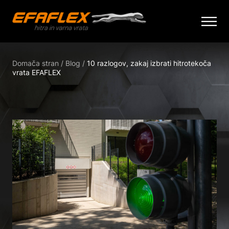
Skip
to
Domača stran
/
Blog
/
10 razlogov, zakaj izbrati hitrotekoča
content
vrata EFAFLEX