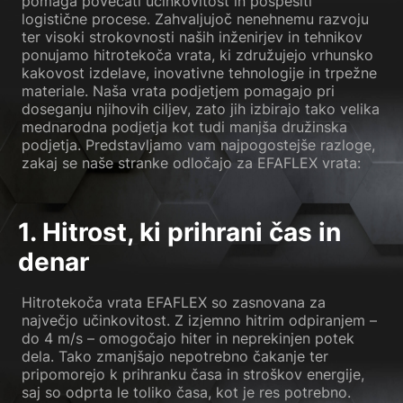
pomaga povečati učinkovitost in pospešiti
logistične procese. Zahvaljujoč nenehnemu razvoju
ter visoki strokovnosti naših inženirjev in tehnikov
ponujamo hitrotekoča vrata, ki združujejo vrhunsko
kakovost izdelave, inovativne tehnologije in trpežne
materiale. Naša vrata podjetjem pomagajo pri
doseganju njihovih ciljev, zato jih izbirajo tako velika
mednarodna podjetja kot tudi manjša družinska
podjetja. Predstavljamo vam najpogostejše razloge,
zakaj se naše stranke odločajo za EFAFLEX vrata:
1. Hitrost, ki prihrani čas in
denar
Hitrotekoča vrata EFAFLEX so zasnovana za
največjo učinkovitost. Z izjemno hitrim odpiranjem –
do 4 m/s – omogočajo hiter in neprekinjen potek
dela. Tako zmanjšajo nepotrebno čakanje ter
pripomorejo k prihranku časa in stroškov energije,
saj so odprta le toliko časa, kot je res potrebno.