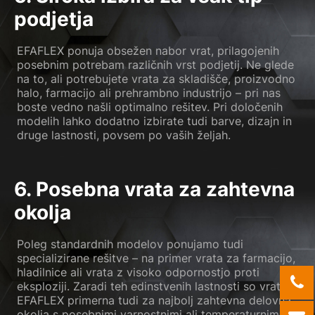
podjetja
EFAFLEX ponuja obsežen nabor vrat, prilagojenih
posebnim potrebam različnih vrst podjetij. Ne glede
na to, ali potrebujete vrata za skladišče, proizvodno
halo, farmacijo ali prehrambno industrijo – pri nas
boste vedno našli optimalno rešitev. Pri določenih
modelih lahko dodatno izbirate tudi barve, dizajn in
druge lastnosti, povsem po vaših željah.
6. Posebna vrata za zahtevna
okolja
Poleg standardnih modelov ponujamo tudi
specializirane rešitve – na primer vrata za farmacijo,
hladilnice ali vrata z visoko odpornostjo proti
eksploziji. Zaradi teh edinstvenih lastnosti so vrata
EFAFLEX primerna tudi za najbolj zahtevna delovna
okolja s posebnimi varnostnimi ali temperaturnimi