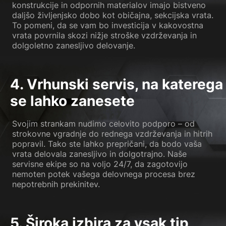
konstrukcije in odpornih materialov imajo bistveno
daljšo življenjsko dobo kot običajna, sekcijska vrata.
To pomeni, da se vam bo investicija v kakovostna
vrata povrnila skozi nižje stroške vzdrževanja in
dolgoletno zanesljivo delovanje.
4. Vrhunski servis, na katerega
se lahko zanesete
Svojim strankam nudimo celovito podporo – od
strokovne vgradnje do rednega vzdrževanja in hitrih
popravil. Tako ste lahko prepričani, da bodo vaša
vrata delovala zanesljivo in dolgotrajno. Naše
servisne ekipe so na voljo 24/7, da zagotovijo
nemoten potek vašega delovnega procesa brez
nepotrebnih prekinitev.
5. Široka izbira za vsak tip