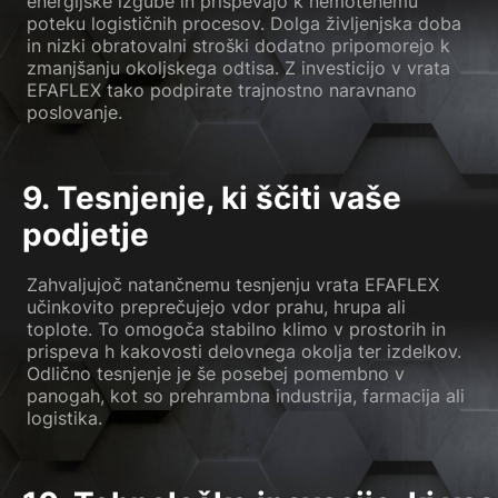
energijske izgube in prispevajo k nemotenemu
poteku logističnih procesov. Dolga življenjska doba
in nizki obratovalni stroški dodatno pripomorejo k
zmanjšanju okoljskega odtisa. Z investicijo v vrata
EFAFLEX tako podpirate trajnostno naravnano
poslovanje.
9. Tesnjenje, ki ščiti vaše
podjetje
Zahvaljujoč natančnemu tesnjenju vrata EFAFLEX
učinkovito preprečujejo vdor prahu, hrupa ali
toplote. To omogoča stabilno klimo v prostorih in
prispeva h kakovosti delovnega okolja ter izdelkov.
Odlično tesnjenje je še posebej pomembno v
panogah, kot so prehrambna industrija, farmacija ali
logistika.