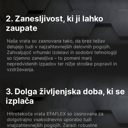
2. Zanesljivost, ki ji lahko
zaupate
Naša vrata so zasnovana tako, da brez težav
delujejo tudi v najzahtevnejših delovnih pogojih.
Zahvaljujoč vrhunski izdelavi in sodobni tehnologiji
so izjemno zanesljiva – to pomeni manj
nepredvidenih izpadov ter nižje stroške popravil in
vzdrževanja.
3. Dolga življenjska doba, ki se
izplača
Hitrotekoča vrata EFAFLEX so zasnovana za
dolgotrajno vsakodnevno uporabo tudi
vnajzahtevnejših pogojih. Zaradi robustne