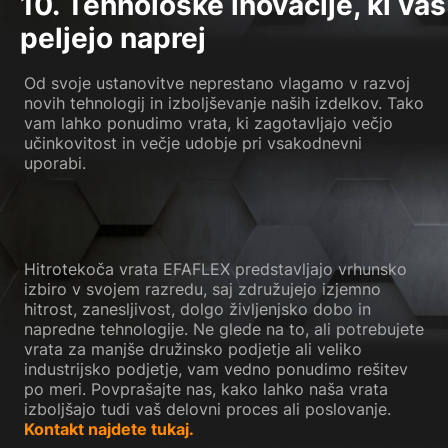
10. Tehnološke inovacije, ki vas
peljejo naprej
Od svoje ustanovitve neprestano vlagamo v razvoj
novih tehnologij in izboljševanje naših izdelkov. Tako
vam lahko ponudimo vrata, ki zagotavljajo večjo
učinkovitost in večje udobje pri vsakodnevni
uporabi.
Hitrotekoča vrata EFAFLEX predstavljajo vrhunsko
izbiro v svojem razredu, saj združujejo izjemno
hitrost, zanesljivost, dolgo življenjsko dobo in
napredne tehnologije. Ne glede na to, ali potrebujete
vrata za manjše družinsko podjetje ali veliko
industrijsko podjetje, vam vedno ponudimo rešitev
po meri. Povprašajte nas, kako lahko naša vrata
izboljšajo tudi vaš delovni proces ali poslovanje.
Kontakt najdete tukaj.