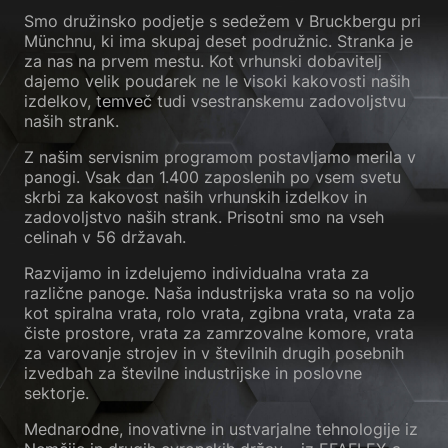
Smo družinsko podjetje s sedežem v Bruckbergu pri
Münchnu, ki ima skupaj deset podružnic. Stranka je
za nas na prvem mestu. Kot vrhunski dobavitelj
dajemo velik poudarek ne le visoki kakovosti naših
izdelkov, temveč tudi vsestranskemu zadovoljstvu
naših strank.
Z našim servisnim programom postavljamo merila v
panogi. Vsak dan 1.400 zaposlenih po vsem svetu
skrbi za kakovost naših vrhunskih izdelkov in
zadovoljstvo naših strank. Prisotni smo na vseh
celinah v 56 državah.
Razvijamo in izdelujemo individualna vrata za
različne panoge. Naša industrijska vrata so na voljo
kot spiralna vrata, rolo vrata, zgibna vrata, vrata za
čiste prostore, vrata za zamrzovalne komore, vrata
za varovanje strojev in v številnih drugih posebnih
izvedbah za številne industrijske in poslovne
sektorje.
Mednarodne, inovativne in ustvarjalne tehnologije iz