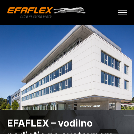
Skip
to
content
EFAFLEX – vodilno