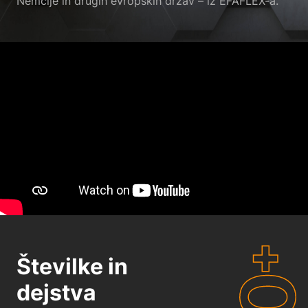
Nemčije in drugih evropskih držav – iz EFAFLEX-a.
Številke in
dejstva