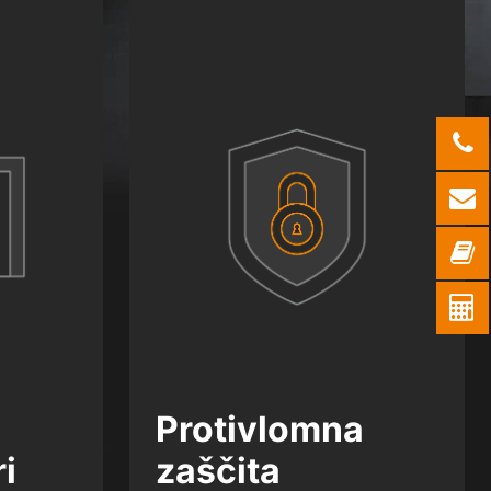
Protivlomna
ri
zaščita