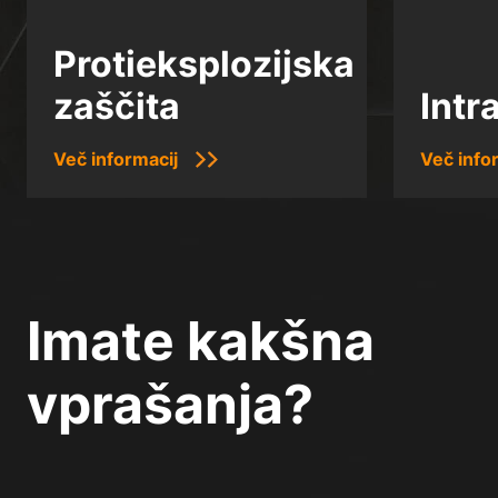
Protieksplozijska
zaščita
Intr
Več informacij
Več info
Imate kakšna
vprašanja?