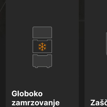
Globoko
zamrzovanje
Zašč