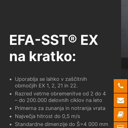
EFA-SST® EX
na kratko:
Uporablja se lahko v zaščitnih
Uporablja se lahko v zaščitnih
Uporablja se lahko v zaščitnih
območjih EX 1, 2, 21 in 22.
območjih EX 1, 2, 21 in 22.
območjih EX 1, 2, 21 in 22.
Razred vetrne obremenitve od 2 do 4
Razred vetrne obremenitve od 2 do 4
Razred vetrne obremenitve od 2 do 4
– do 200.000 delovnih ciklov na leto
– do 200.000 delovnih ciklov na leto
– do 200.000 delovnih ciklov na leto
Primerna za zunanja in notranja vrata
Primerna za zunanja in notranja vrata
Primerna za zunanja in notranja vrata
Največja hitrost do 0,5 m/s
Največja hitrost do 0,5 m/s
Največja hitrost do 0,5 m/s
Standardne dimenzije do Š=4 000 mm
Standardne dimenzije do Š=4 000 mm
Standardne dimenzije do Š=4 000 mm