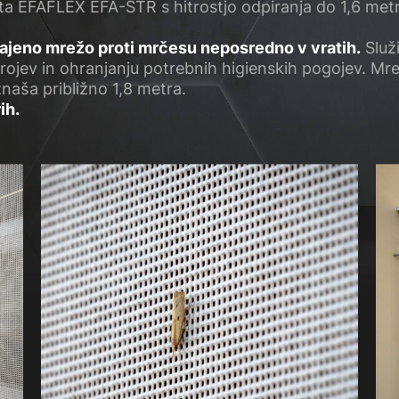
ata EFAFLEX EFA-STR s hitrostjo odpiranja do 1,6 met
ajeno mrežo proti mrčesu neposredno v vratih.
Služ
ojev in ohranjanju potrebnih higienskih pogojev. Mre
znaša približno 1,8 metra.
ih.