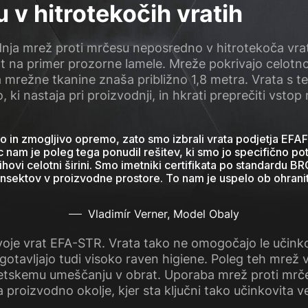
 v hitrotekočih vratih
adnja mrež proti mrčesu neposredno v hitrotekoča vra
ot na primer prozorne lamele. Mreže pokrivajo celotno 
na mrežne tkanine znaša približno 1,8 metra. Vrata s
o, ki nastaja pri proizvodnji, in hkrati preprečiti vstop
in zmogljivo opremo, zato smo izbrali vrata podjetja EFAFLE
c nam je poleg tega ponudil rešitev, ki smo jo specifično p
ihovi celotni širini. Smo imetniki certifikata po standardu 
 insektov v proizvodne prostore. To nam je uspelo ob ohrani
Vladimír Verner, Model Obaly
voje vrat EFA-STR. Vrata tako ne omogočajo le učink
avljajo tudi visoko raven higiene. Poleg teh mrež vr
tetskemu umeščanju v obrat. Uporaba mrež proti mrčes
roizvodno okolje, kjer sta ključni tako učinkovita ve