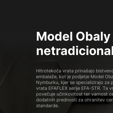
Model Obaly 
netradicional
Hitrotekoča vrata prinašajo bistveno 
embalaže, kot je podjetje Model Obal
Nymburku, kjer se specializirajo za 
vrata EFAFLEX serije EFA-STR. Ta vra
povečuje učinkovitost ter varnost 
dodatnih prednosti za ohranitev certi
standarde.