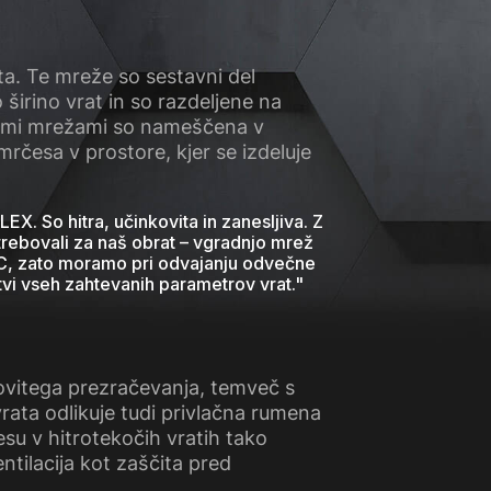
ta. Te mreže so sestavni del
širino vrat in so razdeljene na
 temi mrežami so nameščena v
 mrčesa v prostore, kjer se izdeluje
X. So hitra, učinkovita in zanesljiva. Z
otrebovali za naš obrat – vgradnjo mrež
BRC, zato moramo pri odvajanju odvečne
tvi vseh zahtevanih parametrov vrat.
"
ovitega prezračevanja, temveč s
ata odlikuje tudi privlačna rumena
u v hitrotekočih vratih tako
ntilacija kot zaščita pred