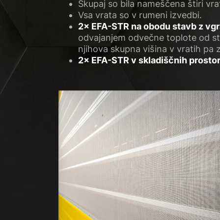
Skupaj so bila nameščena štiri vr
Vsa vrata so v rumeni izvedbi.
2× EFA-STR na obodu stavb z vgr
odvajanjem odvečne toplote od str
njihova skupna višina v vratih pa 
2× EFA-STR v skladiščnih prostor