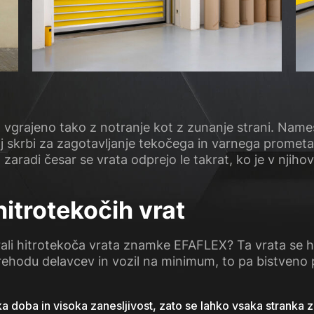
 vgrajeno tako z notranje kot z zunanje strani. Names
j skrbi za zagotavljanje tekočega in varnega prometa v
, zaradi česar se vrata odprejo le takrat, ko je v njiho
hitrotekočih vrat
ali hitrotekoča vrata znamke EFAFLEX? Ta vrata se hit
ehodu delavcev in vozil na minimum, to pa bistveno
ska doba in visoka zanesljivost, zato se lahko vsaka stranka