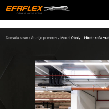
Skip
to
Domača stran
/
Študije primerov
/
Model Obaly – hitrotekoča vrat
content