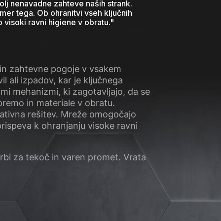
bolj nenavadne zahteve naših strank.
er tega. Ob ohranitvi vseh ključnih
 visoki ravni higiene v obratu.
"
 in zahtevne pogoje v vsakem
 ali izpadov, kar je ključnega
i mehanizmi, ki zagotavljajo, da se
opremo in materiale v obratu.
vativna rešitev. Mreže omogočajo
prispeva k ohranjanju visoke ravni
krbi za tekoč in varen promet. Vrata