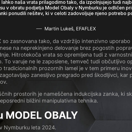
a lahko naša vrata prilagodimo tako, da izpolnjujejo tudi naj
su v obratu podjetja Model Obaly v Nymburku je odličen prim
ki ponudili rešitev, ki v celoti zadovoljuje njeno potrebo po
Martin Lukeš, EFAFLEX
 so zasnovana tako, da vzdržijo intenzivno uporabo
anese na neprekinjeno delovanje brez pogostih popravil
e. Hitrotekoča vrata so opremljena tudi z varnostnim
ro. To varuje ne le zaposlene, temveč tudi občutljivo 
tradicionalnih prozornih lamel je v tem primeru ino
zagotavljajo zanesljivo pregrado pred škodljivci, kar 
kov.
iščnih prostorih je nameščena indukcijska zanka, ki s
 neposredni bližini manipulativna tehnika.
ju MODEL OBALY
 v Nymburku leta 2024.