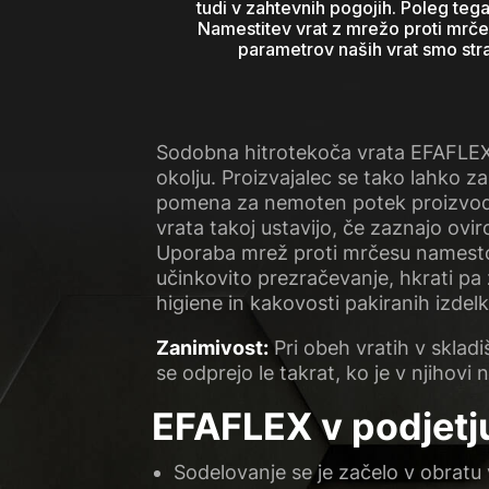
tudi v zahtevnih pogojih. Poleg teg
Namestitev vrat z mrežo proti mrče
parametrov naših vrat smo stran
Sodobna hitrotekoča vrata EFAFLEX
okolju. Proizvajalec se tako lahko z
pomena za nemoten potek proizvodnj
vrata takoj ustavijo, če zaznajo ovi
Uporaba mrež proti mrčesu namesto 
učinkovito prezračevanje, hkrati pa 
higiene in kakovosti pakiranih izdel
Zanimivost:
Pri obeh vratih v sklad
se odprejo le takrat, ko je v njihovi
EFAFLEX v podjet
Sodelovanje se je začelo v obratu