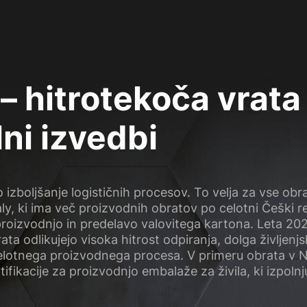
– hitrotekoča vrata
ni izvedbi
izboljšanje logističnih procesov. To velja za vse obrat
y, ki ima več proizvodnih obratov po celotni Češki r
proizvodnjo in predelavo valovitega kartona. Leta 202
ta odlikujejo visoka hitrost odpiranja, dolga življenjs
celotnega proizvodnega procesa. V primeru obrata v 
fikacije za proizvodnjo embalaže za živila, ki izpolnj