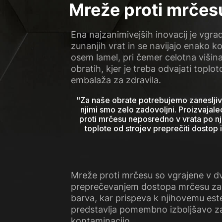
Mreže proti mrčesu
Ena najzanimivejših inovacij je vgr
zunanjih vrat in se navijajo enako k
osem lamel, pri čemer celotna viši
obratih, kjer je treba odvajati toplot
embalaža za zdravila.
"
Za naše obrate potrebujemo zanesljivo 
njimi smo zelo zadovoljni. Proizvajale
proti mrčesu neposredno v vrata po nj
toplote od strojev preprečiti dostop
Mreže proti mrčesu so vgrajene v d
preprečevanjem dostopa mrčesu zagot
barva, kar prispeva k njihovemu es
predstavlja pomembno izboljšavo za p
kontaminacijo.