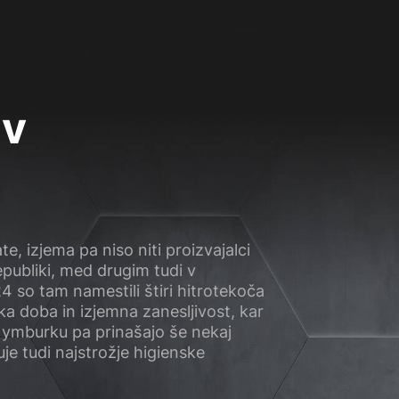
 v
e, izjema pa niso niti proizvajalci
epubliki, med drugim tudi v
4 so tam namestili štiri hitrotekoča
ka doba in izjemna zanesljivost, kar
Nymburku pa prinašajo še nekaj
uje tudi najstrožje higienske