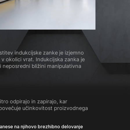
titev indukcijske zanke je izjemno
 okolici vrat. Indukcijska zanka je
vi neposredni bližini manipulativna
ro odpirajo in zapirajo, kar
 povečuje učinkovitost proizvodnega
 zanese na njihovo brezhibno delovanje