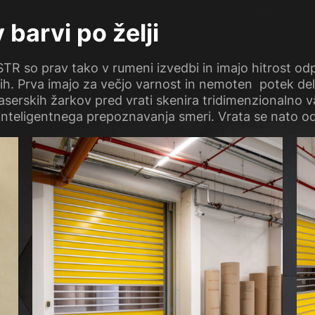
 barvi po želji
R so prav tako v rumeni izvedbi in imajo hitrost odp
h. Prva imajo za večjo varnost in nemoten potek del
serskih žarkov pred vrati skenira tridimenzionalno v
inteligentnega prepoznavanja smeri. Vrata se nato od